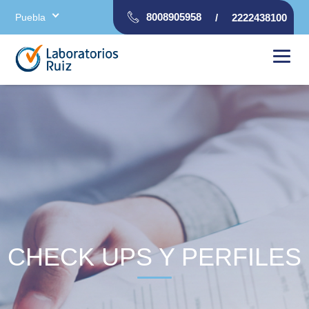
8008905958
Puebla
/
2222438100
CHECK UPS Y PERFILES